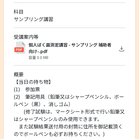
科目
サンプリング講習
受講案内等
個人ばく露測定講習 - サンプリング 補助者
向け-.pdf
容量 0.0 MB
概要
【当日の持ち物】
(1)
参加票
(2)
筆記用具（鉛筆又はシャープペンシル、ボー
ルペン（黒）、消しゴム）
(
修了試験は、マークシート形式で行い鉛筆又
はシャープペンシルのみ使用できます。
また試験結果送付用の封筒に住所を御記載頂く
のでボールペンも必ずお持ちください。
)