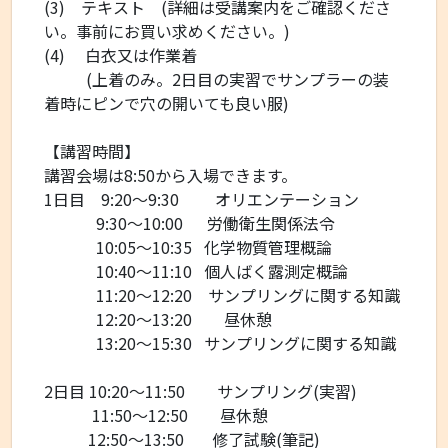
(3)
テキスト
(
詳細は受講案内をご確認くださ
い。事前にお買い求めください。
)
(4)
白衣又は作業着
(
上着のみ。
2
日目の実習でサンプラーの装
着時にピンで穴の開いても良い服
)
【講習時間】
講習会場は
8:50
から入場できます。
1
日目
9:20
～
9:30
オリエンテーション
9
:30
～10:00
労働衛生関係法令
10
:05
～10:35 化学物質管理概論
10
:40
～11
:10 個人ばく露測定概論
11
:20
～12:20 サンプリングに関する知識
12:20
～
13:20
昼休憩
13:20
～
15:30
サンプリングに関する知識
2
日目 10
:20
～
11:50
サンプリング(実習)
11:50
～
12:50
昼休憩
12:50
～
13:50
修了試験
(
筆記
)